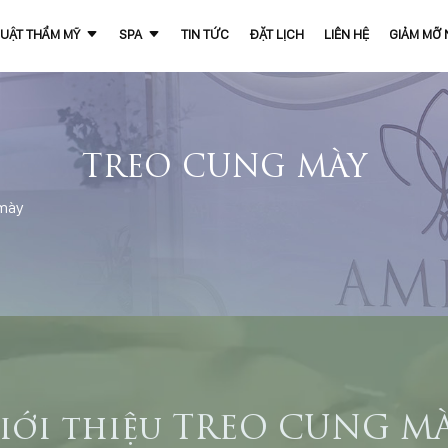
UẬT THẨM MỸ
SPA
TIN TỨC
ĐẶT LỊCH
LIÊN HỆ
GIẢM MỠ
TREO CUNG MÀY
 mày
iới thiệu TREO CUNG M