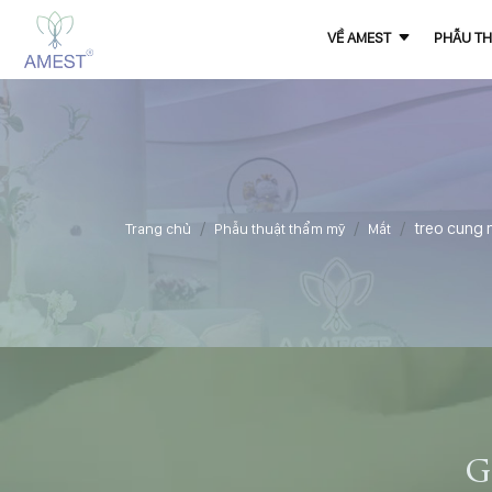
VỀ AMEST
PHẪU TH
treo cung
Trang chủ
Phẫu thuật thẩm mỹ
Mắt
g