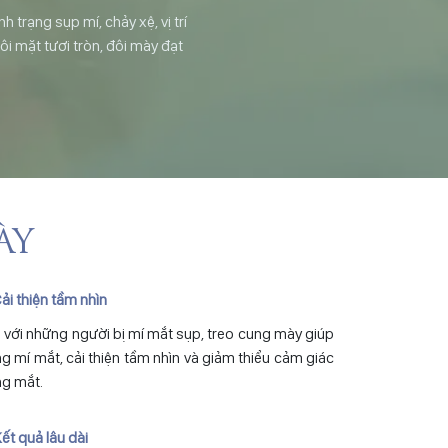
 trạng sụp mí, chảy xệ, vị trí
ôi mặt tươi tròn, đôi mày đạt
ÀY
Cải thiện tầm nhìn
 với những người bị mí mắt sụp, treo cung mày giúp
g mí mắt, cải thiện tầm nhìn và giảm thiểu cảm giác
g mắt.
Kết quả lâu dài