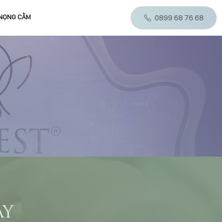
 NỌNG CẰM
0899 68 76 68
ÀY