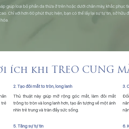
áp giúp loại bỏ phần da thừa ở trên hoặc dưới chân mày, khắc phục tình
. Chỉ với hơn 60 phút thực hiện, bạn có thể lấy lại sự tự tin, sở hữu đ
 hóa.
ợi ích khi TREO CUNG M
2. Tạo đôi mắt to tròn, long lanh
3. 
chân
Thủ thuật này giúp mở rộng góc mắt, làm đôi mắt
Đối
 trẻ
trông to tròn và long lanh hơn, tạo ấn tượng về một ánh
nân
nhìn trẻ trung và tràn đầy sức sống.
nặn
5. Tăng sự tự tin
6. 