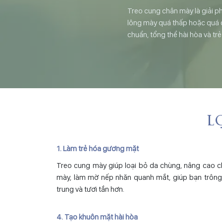
Treo cung chân mày là giải ph
lông mày quá thấp hoặc quá cao
chuẩn, tổng thể hài hòa và trẻ
l
1. Làm trẻ hóa gương mặt
Treo cung mày giúp loại bỏ da chùng, nâng cao 
mày, làm mờ nếp nhăn quanh mắt, giúp bạn trông
trung và tươi tắn hơn.
4. Tạo khuôn mặt hài hòa