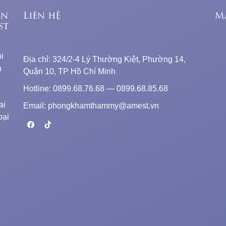
ên
Liên hệ
M
st
i
Địa chỉ: 324/2-4 Lý Thường Kiệt, Phường 14,
n
Quận 10, TP Hồ Chí Minh
Hotline: 0899.68.76.68 — 0899.68.85.68
ai
Email: phongkhamthammy@amest.vn
oại