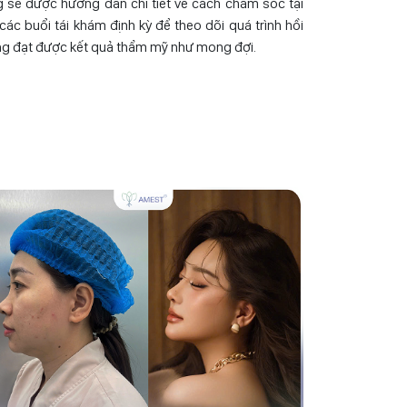
g sẽ được hướng dẫn chi tiết về cách chăm sóc tại
c buổi tái khám định kỳ để theo dõi quá trình hồi
g đạt được kết quả thẩm mỹ như mong đợi.