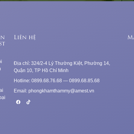
ên
Liên hệ
M
st
i
Địa chỉ: 324/2-4 Lý Thường Kiệt, Phường 14,
n
Quận 10, TP Hồ Chí Minh
Hotline: 0899.68.76.68 — 0899.68.85.68
ai
Email: phongkhamthammy@amest.vn
oại