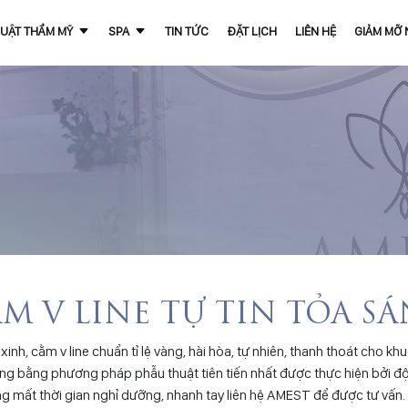
UẬT THẨM MỸ
SPA
TIN TỨC
ĐẶT LỊCH
LIÊN HỆ
GIẢM MỠ
M V LINE TỰ TIN TỎA S
 cằm v line chuẩn tỉ lệ vàng, hài hòa, tự nhiên, thanh thoát cho kh
rong bằng phương pháp phẫu thuật tiên tiến nhất được thực hiện bởi đ
g mất thời gian nghỉ dưỡng, nhanh tay liên hệ AMEST để được tư vấn.