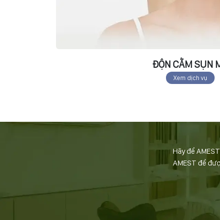
ĐỘN CẰM SỤN 
Xem dịch vụ
Hãy để AMEST đ
AMEST để được 