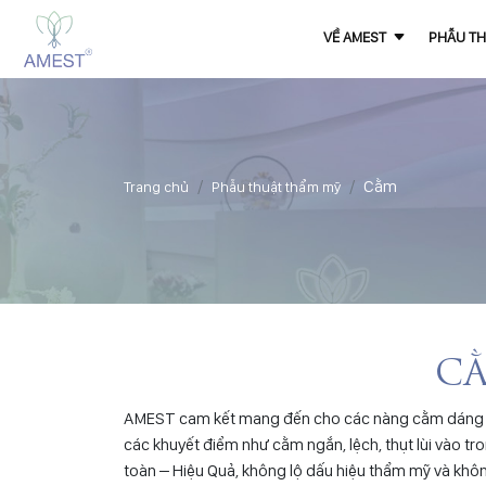
VỀ AMEST
PHẪU TH
Cằm
Trang chủ
Phẫu thuật thẩm mỹ
CẰ
AMEST cam kết mang đến cho các nàng cằm dáng xinh,
các khuyết điểm như cằm ngắn, lệch, thụt lùi vào t
toàn – Hiệu Quả, không lộ dấu hiệu thẩm mỹ và khôn