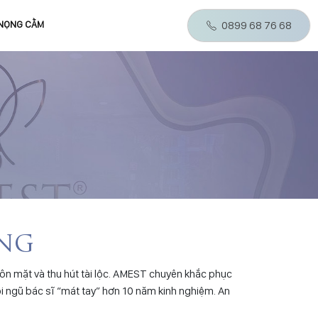
 NỌNG CẰM
0899 68 76 68
ÁNG
uôn mặt và thu hút tài lộc. AMEST chuyên khắc phục
ội ngũ bác sĩ “mát tay” hơn 10 năm kinh nghiệm. An