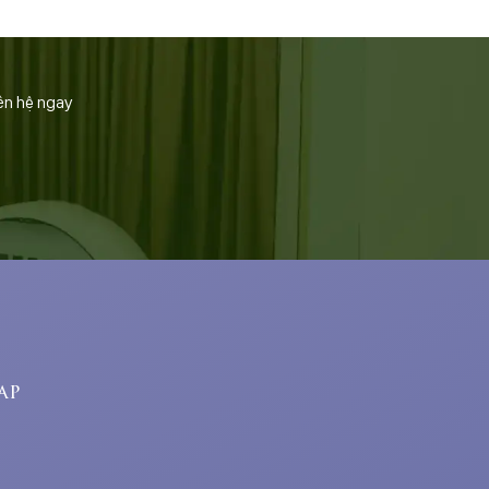
ên hệ ngay
ap