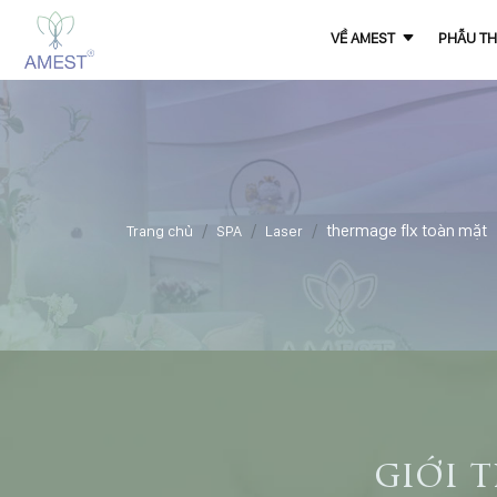
VỀ AMEST
PHẪU TH
thermage flx toàn mặt
Trang chủ
SPA
Laser
giới 