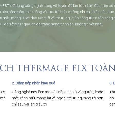
EST sử dụng công nghệ sóng vô tuyến để lan tỏa nhiệt đều trên bề mặ
rở nên săn chắc, mịn màng và tươi trẻ hơn. Không chỉ cải thiện cấu tr
 mặt, mang lại vẻ đẹp rạng rỡ và trẻ trung, giúp nàng tự tin tỏa sáng 
T để sở hữu ngay làn da trắng sáng tự nhiên, không tì vết nhé!.
ÍCH THERMAGE FLX TOÀ
2. Giảm nếp nhăn hiệu quả
3. 
 xệ,
Công nghệ này làm mờ các nếp nhăn ở vùng trán, khóe
The
n mà
mắt, rãnh mũi, mang lại vẻ ngoài trẻ trung, rạng rỡ hơn
độ 
chỉ sau vài lần điều trị.
căn