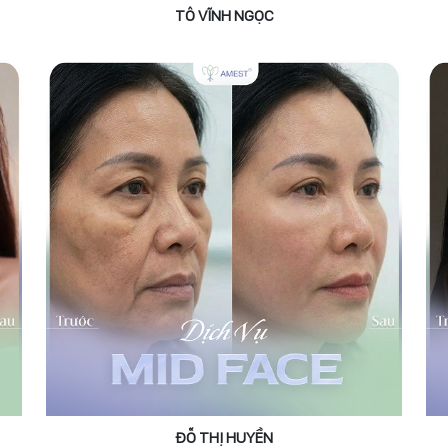
TÔ VĨNH NGỌC
ĐỖ THỊ HUYỀN