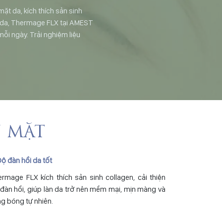
t da, kích thích sản sinh
úc da, Thermage FLX tại AMEST
mỗi ngày. Trải nghiệm liệu
N MẶT
Độ đàn hồi da tốt
rmage FLX kích thích sản sinh collagen, cải thiện
đàn hồi, giúp làn da trở nên mềm mại, mịn màng và
g bóng tự nhiên.