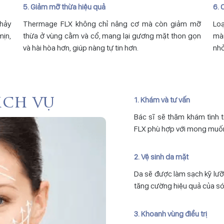
5. Giảm mỡ thừa hiệu quả
6. 
hảy
Thermage FLX không chỉ nâng cơ mà còn giảm mỡ
Loạ
mịn,
thừa ở vùng cằm và cổ, mang lại gương mặt thon gọn
màn
và hài hòa hơn, giúp nàng tự tin hơn.
nhỏ
1. Khám và tư vấn
ịch vụ
Bác sĩ sẽ thăm khám tình 
FLX phù hợp với mong muốn
2. Vệ sinh da mặt
Da sẽ được làm sạch kỹ lưỡ
tăng cường hiệu quả của só
3. Khoanh vùng điều trị