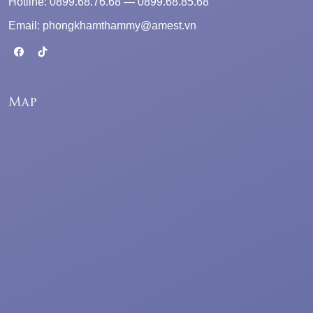
Hotline: 0899.68.76.68 — 0899.68.85.68
Email: phongkhamthammy@amest.vn
Map