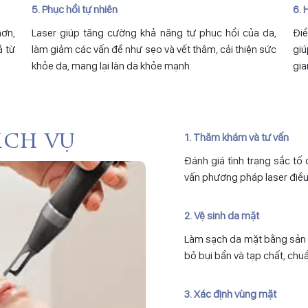
5. Phục hồi tự nhiên
6. 
hơn,
Laser giúp tăng cường khả năng tự phục hồi của da,
Điề
ả từ
làm giảm các vấn đề như sẹo và vết thâm, cải thiện sức
giú
khỏe da, mang lại làn da khỏe mạnh.
gia
1. Thăm khám và tư vấn
ịch vụ
Đánh giá tình trạng sắc tố d
vấn phương pháp laser điều 
2. Vệ sinh da mặt
Làm sạch da mặt bằng sản 
bỏ bụi bẩn và tạp chất, chuẩn
3. Xác định vùng mặt