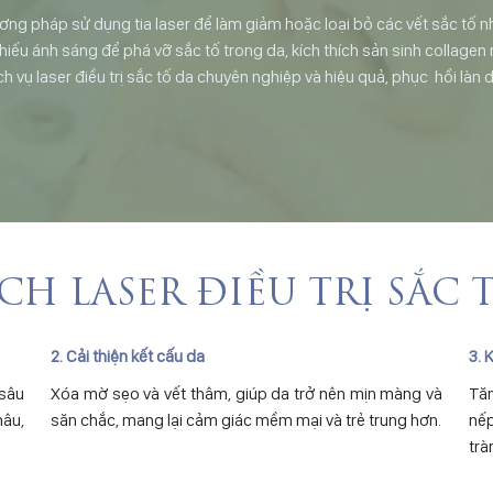
hương pháp sử dụng tia laser để làm giảm hoặc loại bỏ các vết sắc tố n
iếu ánh sáng để phá vỡ sắc tố trong da, kích thích sản sinh collagen
 vụ laser điều trị sắc tố da chuyên nghiệp và hiệu quả, phục hồi làn 
ÍCH LASER ĐIỀU TRỊ SẮC 
2. Cải thiện kết cấu da
3. 
 sâu
Xóa mờ sẹo và vết thâm, giúp da trở nên mịn màng và
Tăn
âu,
săn chắc, mang lại cảm giác mềm mại và trẻ trung hơn.
nếp
trà