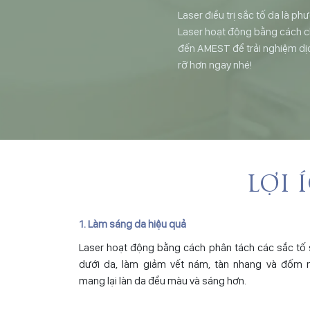
Laser điều trị sắc tố da là p
Laser hoạt động bằng cách ch
đến AMEST để trải nghiệm dịch
rỡ hơn ngay nhé!
LỢI 
1. Làm sáng da hiệu quả
Laser hoạt động bằng cách phân tách các sắc tố
dưới da, làm giảm vết nám, tàn nhang và đốm n
mang lại làn da đều màu và sáng hơn.