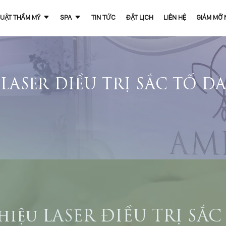
UẬT THẨM MỸ
SPA
TIN TỨC
ĐẶT LỊCH
LIÊN HỆ
GIẢM MỠ
LASER ĐIỀU TRỊ SẮC TỐ DA
thiệu LASER ĐIỀU TRỊ SẮC