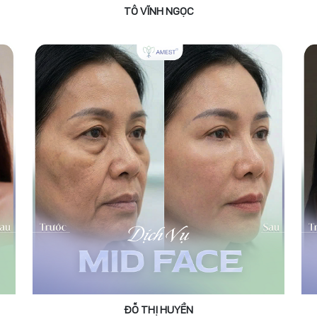
TÔ VĨNH NGỌC
ĐỖ THỊ HUYỀN