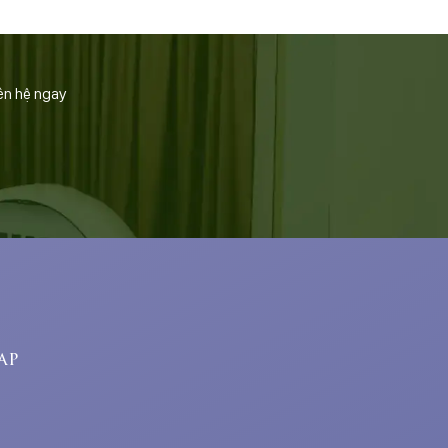
ên hệ ngay
ap