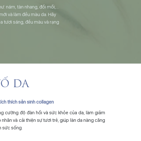
hư: nám, tàn nhang, đồi mồi,…
 mới và làm đều màu da. Hãy
da tươi sáng, đều màu và rạng
TỐ DA
Kích thích sản sinh collagen
g cường độ đàn hồi và sức khỏe của da, làm giảm
 nhăn và cải thiện sự tươi trẻ, giúp làn da nàng căng
n sức sống.