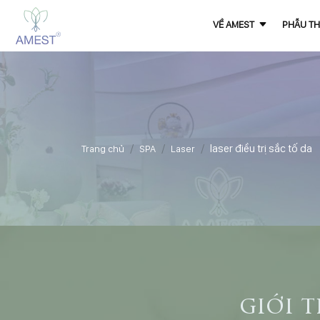
VỀ AMEST
PHẪU TH
laser điều trị sắc tố da
Trang chủ
SPA
Laser
giới 