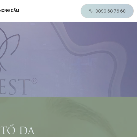
 NỌNG CẰM
0899 68 76 68
 TỐ DA