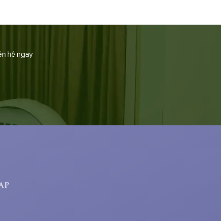
ên hệ ngay
ap