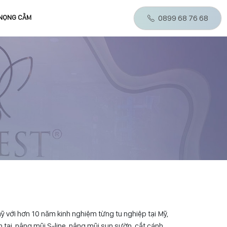
 NỌNG CẰM
0899 68 76 68
 với hơn 10 năm kinh nghiệm từng tu nghiệp tại Mỹ,
 tai, nâng mũi S-line, nâng mũi sụn sườn, cắt cánh