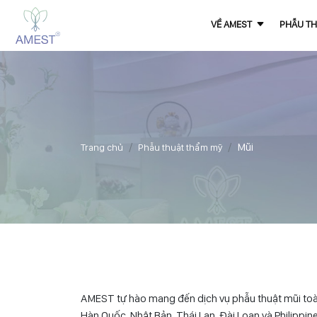
VỀ AMEST
PHẪU TH
Mũi
Trang chủ
Phẫu thuật thẩm mỹ
AMEST tự hào mang đến dịch vụ phẫu thuật mũi toàn
Hàn Quốc, Nhật Bản, Thái Lan, Đài Loan và Philippin