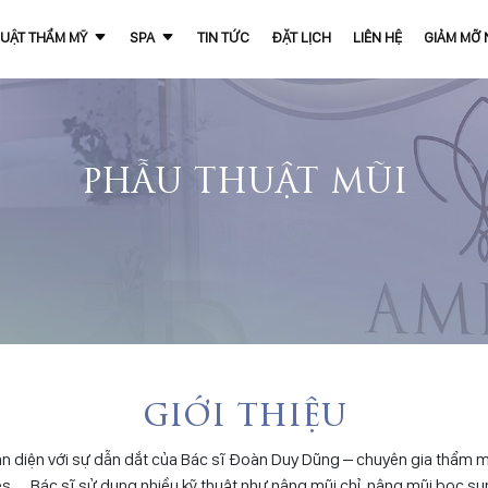
UẬT THẨM MỸ
SPA
TIN TỨC
ĐẶT LỊCH
LIÊN HỆ
GIẢM MỠ
PHẪU THUẬT MŨI
giới thiệu
 diện với sự dẫn dắt của Bác sĩ Đoàn Duy Dũng – chuyên gia thẩm mỹ
es,…. Bác sĩ sử dụng nhiều kỹ thuật như nâng mũi chỉ, nâng mũi bọc sụn