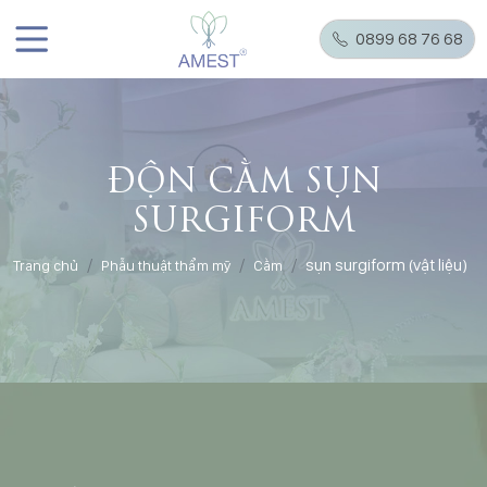
0899 68 76 68
ĐỘN CẰM SỤN
SURGIFORM
sụn surgiform (vật liệu)
Trang chủ
Phẫu thuật thẩm mỹ
Cằm