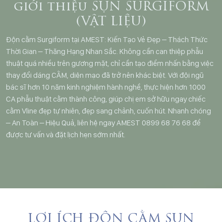
giới thiệu SỤN SURGIFORM
(VẬT LIỆU)
Độn cằm Surgiform tại AMEST: Kiến Tạo Vẻ Đẹp – Thách Thức
Thời Gian – Thăng Hạng Nhan Sắc. Không cần can thiệp phẫu
thuật quá nhiều trên gương mặt, chỉ cần tạo điểm nhấn bằng việc
thay đổi dáng CẰM, diện mạo đã trở nên khác biệt. Với đội ngũ
bác sĩ hơn 10 năm kinh nghiệm hành nghề, thực hiện hơn 1000
CA phẫu thuật cằm thành công, giúp chị em sở hữu ngay chiếc
cằm Vline đẹp tự nhiên, đẹp sang chảnh, cuốn hút. Nhanh chóng
– An Toàn – Hiệu Quả, liên hệ ngay AMEST 0899 68 76 68 để
được tư vấn và đặt lịch hẹn sớm nhất.
LỢI ÍCH ĐỘN CẰM SỤN