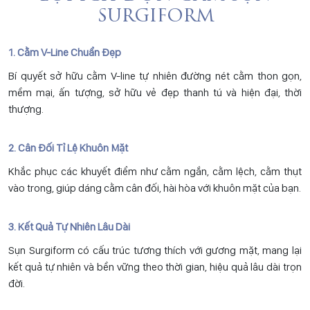
SURGIFORM
1. Cằm V-Line Chuẩn Đẹp
Bí quyết sở hữu cằm V-line tự nhiên đường nét cằm thon gọn,
mềm mại, ấn tượng, sở hữu vẻ đẹp thanh tú và hiện đại, thời
thượng.
2. Cân Đối Tỉ Lệ Khuôn Mặt
Khắc phục các khuyết điểm như cằm ngắn, cằm lệch, cằm thụt
vào trong, giúp dáng cằm cân đối, hài hòa với khuôn mặt của bạn.
3. Kết Quả Tự Nhiên Lâu Dài
Sụn Surgiform có cấu trúc tương thích với gương mặt, mang lại
kết quả tự nhiên và bền vững theo thời gian, hiệu quả lâu dài trọn
đời.