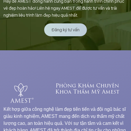
Hãy để AMEST đồng hành cùng bạn trong hành trình chinh phục
vẻ đẹp hoàn hảo! Liên hệ ngay AMEST để được tư vấn và trải
nghiệm liệu trình làm đẹp hiệu quả nhất.
Đăng ký tư vấn
Phòng Khám Chuyên
Khoa Thẩm Mỹ Amest
Kết hợp giữa công nghệ làm đẹp tiên tiến và đội ngũ bác sĩ
giàu kinh nghiệm, AMEST mang đến dịch vụ thẩm mỹ chất
lượng cao, an toàn hiệu quả. Với sự tận tâm và cam kết vì
khách hàng, AMEST đã trở thành địa chỉ tin cậy cho những