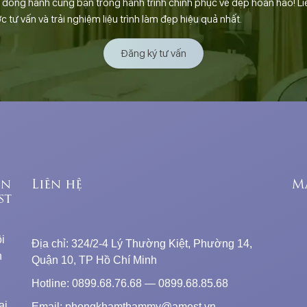
ồng hành cùng bạn trong hành trình chinh phục vẻ đẹp hoàn hảo! Li
tư vấn và trải nghiệm liệu trình làm đẹp hiệu quả nhất.
Đăng ký tư vấn
ên
Liên hệ
M
st
i
Địa chỉ: 324/2-4 Lý Thường Kiệt, Phường 14,
n
Quận 10, TP Hồ Chí Minh
Hotline: 0899.68.76.68 — 0899.68.85.68
ai
Email: phongkhamthammy@amest.vn