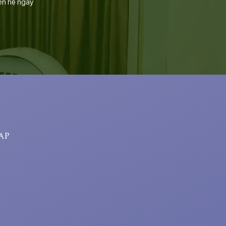
ên hệ ngay
ap