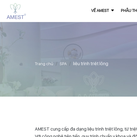
VỀ AMEST
PHẪU TH
liệu trình triệt lông
Trang chủ
SPA
AMEST cung cấp đa dạng liệu trình triệt lông, từ tr
Với công nghệ tiên tiến, quy trình chuẩn y khoa và 