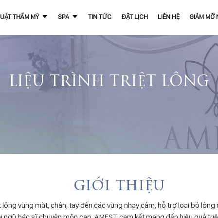
UẬT THẨM MỸ
SPA
TIN TỨC
ĐẶT LỊCH
LIÊN HỆ
GIẢM MỠ
LIỆU TRÌNH TRIỆT LÔNG
giới thiệu
iệt lông vùng mặt, chân, tay đến các vùng nhạy cảm, hỗ trợ loại bỏ lô
đội ngũ bác sĩ chuyên môn cao, AMEST cam kết mang đến hiệu quả triệt