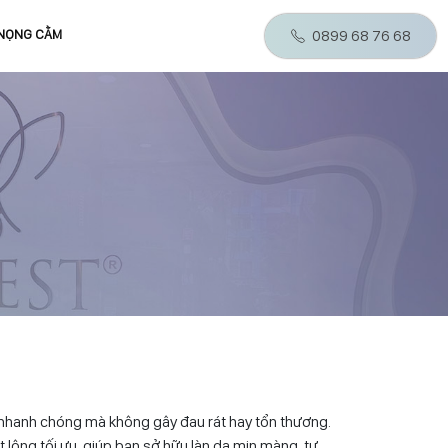
 NỌNG CẰM
0899 68 76 68
ng nhanh chóng mà không gây đau rát hay tổn thương.
 lông tối ưu, giúp bạn sở hữu làn da mịn màng, tự